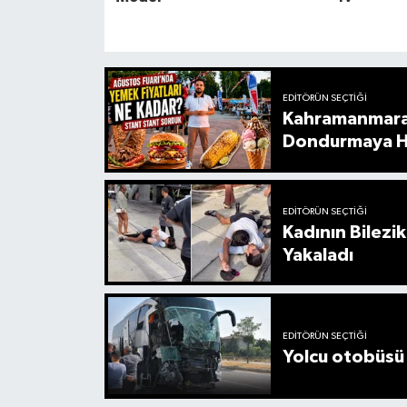
EDITÖRÜN SEÇTIĞI
Kahramanmaraş
Dondurmaya H
EDITÖRÜN SEÇTIĞI
Kadının Bilezik
Yakaladı
EDITÖRÜN SEÇTIĞI
Yolcu otobüsü 