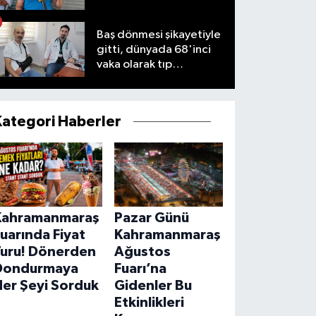
Baş dönmesi şikayetiyle
gitti, dünyada 68'inci
vaka olarak tıp
literatürüne girdi
Kategori Haberler
Kahramanmaraş
Pazar Günü
uarında Fiyat
Kahramanmaraş
Turu! Dönerden
Ağustos
Dondurmaya
Fuarı’na
Her Şeyi Sorduk
Gidenler Bu
Etkinlikleri