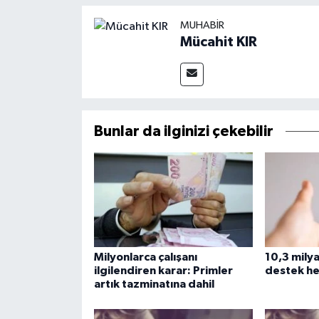
MUHABIR
Mücahit KIR
Bunlar da ilginizi çekebilir
Milyonlarca çalışanı
10,3 milyar
ilgilendiren karar: Primler
destek he
artık tazminatına dahil