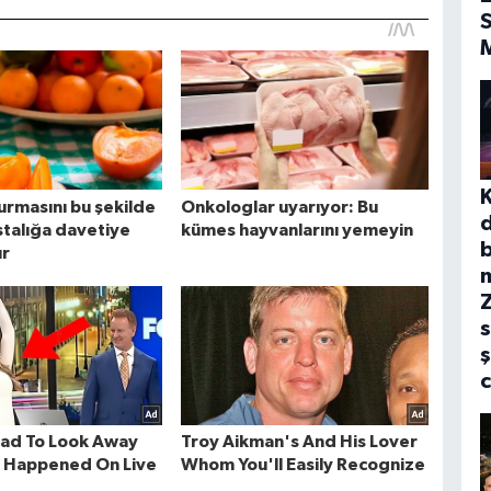
S
b
s
ş