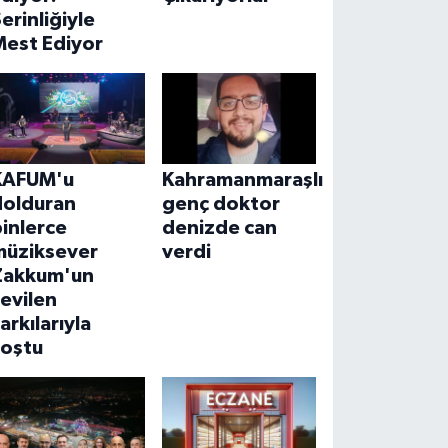
erinliğiyle
Mest Ediyor
KAFUM'u
Kahramanmaraşlı
dolduran
genç doktor
inlerce
denizde can
müziksever
verdi
Zakkum'un
evilen
arkılarıyla
coştu