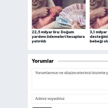
22,5 milyar lira: Doğum
3,1 milyar
yardımı ödemeleri hesaplara
desteğini:
yatırıldı
bebeği ol
Yorumlar