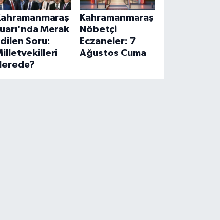
Kahramanmaraş
Kahramanmaraş
Fuarı'nda Merak
Nöbetçi
dilen Soru:
Eczaneler: 7
illetvekilleri
Ağustos Cuma
Nerede?