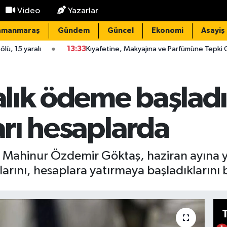
Video
Yazarlar
amanmaraş
Gündem
Güncel
Ekonomi
Asayiş
13:33
Kıyafetine, Makyajına ve Parfümüne Tepki Gösterdi: Görüntü
alık ödeme başladı:
ları hesaplarda
ı Mahinur Özdemir Göktaş, haziran ayına yö
klarını, hesaplara yatırmaya başladıklarını b