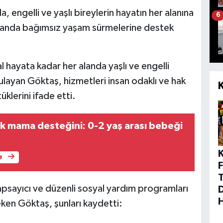
, engelli ve yaşlı bireylerin hayatın her alanına
6
amanda bağımsız yaşam sürmelerine destek
hayata kadar her alanda yaşlı ve engelli
ulayan Göktaş, hizmetleri insan odaklı ve hak
klerini ifade etti.
lik mama desteğini: 0-2 yaş arası bebeği
e
F
kapsayıcı ve düzenli sosyal yardım programları
eken Göktaş, şunları kaydetti: