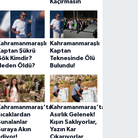
Kaçırmasın
Kahramanmaraşlı
Kahramanmaraşlı
Kaptan Şükrü
Kaptan
Gök Kimdir?
Teknesinde Ölü
Neden Öldü?
Bulundu!
Kahramanmaraş’ta
Kahramanmaraş’ta
ıcaklardan
Asırlık Gelenek!
unalanlar
Kışın Saklıyorlar,
Buraya Akın
Yazın Kar
diyor!
Çıkarıyorlar