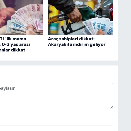
 TL'lik mama
Araç sahipleri dikkat:
 0-2 yaş arası
Akaryakıta indirim geliyor
anlar dikkat