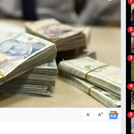
1
2
3
4
-
+
A
A
5