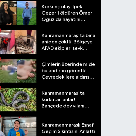
Korkunç olay: İpek
Gezer'i öldüren Ömer
Oğuz da hayatını
kaybetti
Kahramanmaraş'ta bina
aniden çöktü! Bölgeye
AFAD ekipleri sevk
edildi
Çimlerin üzerinde mide
bulandıran görüntü!
Çevredekilere aldırış
etmediler
Kahramanmaraş'ta
korkutan anlar!
Bahçede dev yılanı
görünce şoke oldu
Kahramanmaraşlı Esnaf
Geçim Sıkıntısını Anlattı