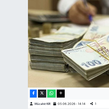
Haberde İnsan
Kültür Sanat
Magazin
Manşet Altı
Manşetler
Resmi İlan
Sağlık
Spor
Mücahit KIR
05.06.2026 - 14:14
1
SürManşet