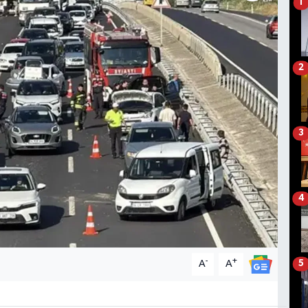
1
2
3
4
-
+
A
A
5