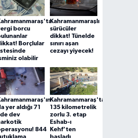
Kahramanmaraş'ta
Kahramanmaraşlı
ergi borcu
sürücüler
ulunanlar
dikkat! Tünelde
ikkat! Borçlular
sınırı aşan
istesinde
cezayı yiyecek!
sminiz olabilir
Kahramanmaraş'ın
Kahramanmaraş'ta
a yer aldığı 71
135 kilometrelik
lde dev
zorlu 3. etap
narkotik
Eshab-ı
operasyonu! 844
Kehf'ten
tutuklama
başladı