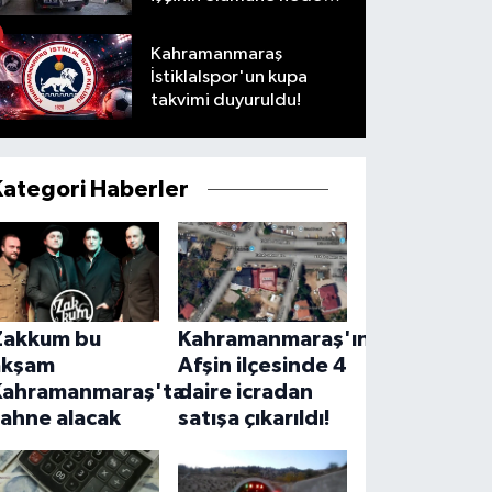
oldu
Kahramanmaraş
İstiklalspor'un kupa
takvimi duyuruldu!
Kategori Haberler
Zakkum bu
Kahramanmaraş'ın
akşam
Afşin ilçesinde 4
Kahramanmaraş'ta
daire icradan
sahne alacak
satışa çıkarıldı!