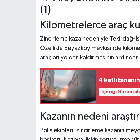
Kilometrelerce araç k
Zincirleme kaza nedeniyle Tekirdağ-İs
Özellikle Beyazköy mevkisinde kilomet
araçları yoldan kaldırmasının ardında
4 katlı binan
İçeriği Görüntül
Kazanın nedeni araştırı
Polis ekipleri, zincirleme kazanın mey
başlattı. Kazaya ilişkin soruşturma sü