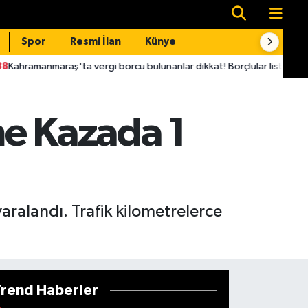
Spor
Resmi İlan
Künye
İletişim
a vergi borcu bulunanlar dikkat! Borçlular listesinde isminiz olabilir
eme Kazada 1
yaralandı. Trafik kilometrelerce
Trend Haberler