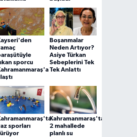
Kayseri'den
Boşanmalar
yamaç
Neden Artıyor?
paraşütüyle
Asiye Türkan
ıkan sporcu
Sebeplerini Tek
Kahramanmaraş'a
Tek Anlattı
laştı
Kahramanmaraş'ta
Kahramanmaraş'ta
az sporları
2 mahallede
sürüyor
planlı su