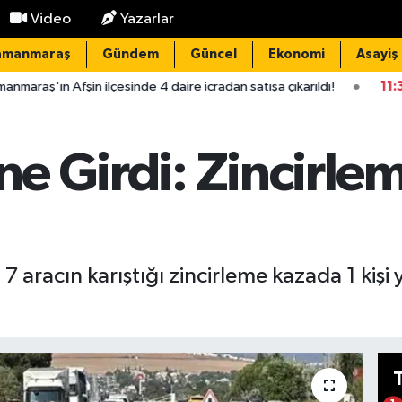
Video
Yazarlar
amanmaraş
Gündem
Güncel
Ekonomi
Asayiş
lçesinde 4 daire icradan satışa çıkarıldı!
11:38
Kahramanmaraş't
ine Girdi: Zincirl
 aracın karıştığı zincirleme kazada 1 kişi 