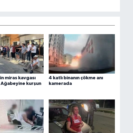
in miras kavgası
4 katlı binanın çökme anı
i! Ağabeyine kurşun
kamerada