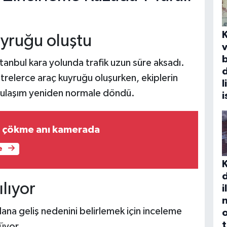
uyruğu oluştu
v
b
tanbul kara yolunda trafik uzun süre aksadı.
d
relerce araç kuyruğu oluşurken, ekiplerin
l
n ulaşım yeniden normale döndü.
i
ın çökme anı kamerada
e
d
lıyor
i
dana geliş nedenini belirlemek için inceleme
rüyor.