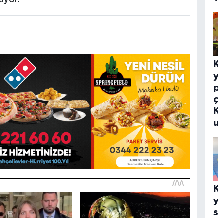
ç
u
y