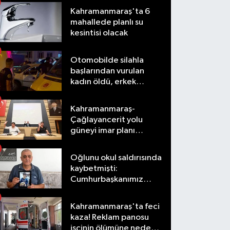
Kahramanmaraş'ta 6
mahallede planlı su
kesintisi olacak
Otomobilde silahla
başlarından vurulan
kadın öldü, erkek
yaralandı
Kahramanmaraş-
Çağlayancerit yolu
güneyi imar planı
masaya yatırıldı
Oğlunu okul saldırısında
kaybetmişti:
Cumhurbaşkanımız
taleplerimizi olumlu
karşıladı
Kahramanmaraş'ta feci
kaza! Reklam panosu
işçinin ölümüne neden