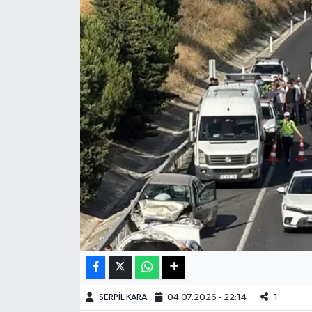
Haberde İnsan
Kültür Sanat
Magazin
Manşet Altı
Manşetler
Resmi İlan
Sağlık
Spor
SERPİL KARA
04.07.2026 - 22:14
1
SürManşet