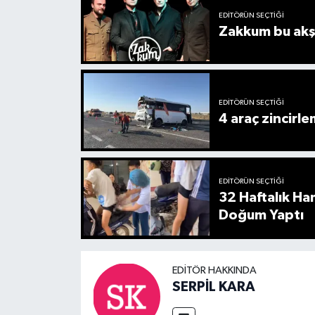
EDITÖRÜN SEÇTIĞI
Zakkum bu akş
EDITÖRÜN SEÇTIĞI
4 araç zincirle
EDITÖRÜN SEÇTIĞI
32 Haftalık Ha
Doğum Yaptı
EDITÖR HAKKINDA
SERPİL KARA