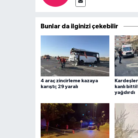
Bunlar da ilginizi çekebilir
4 araç zincirleme kazaya
Kardeşler
karıştı; 29 yaralı
kanlı bitt
yağdırdı