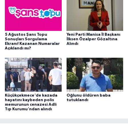
5 Ağustos Şans Topu
Yeni Parti Manisa İl Başkanı
Sonuçları Sorgulama
İlksen Özalper Gözaltına
Ekranı! Kazanan Numaralar
Alındı
Açıklandı mı?
Küçükçekmece'de kazada
Oğlunu öldüren baba
hayatını kaybeden polis
tutuklandı
memurunun cenazesi Adli
Tıp Kurumu'ndan alındı