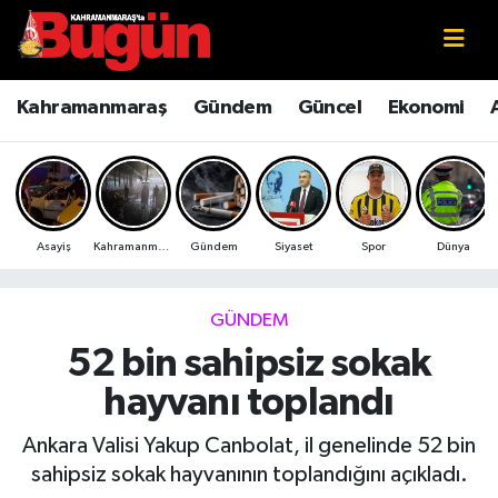
Kahramanmaraş
Kahramanmaraş Nöbetçi Eczaneler
Kahramanmaraş
Gündem
Güncel
Ekonomi
Kahramanmaraş Sokak Röportajları
Kahramanmaraş Hava Durumu
Bilim ve Teknoloji
Kahramanmaraş Namaz Vakitleri
Asayiş
Kahramanmaraş
Gündem
Siyaset
Spor
Dünya
Çevre
Kahramanmaraş Trafik Yoğunluk Haritası
Eğitim
Süper Lig Puan Durumu ve Fikstür
GÜNDEM
52 bin sahipsiz sokak
Ekonomi
Tüm Manşetler
hayvanı toplandı
Genel
Son Dakika Haberleri
Ankara Valisi Yakup Canbolat, il genelinde 52 bin
sahipsiz sokak hayvanının toplandığını açıkladı.
Güncel
Haber Arşivi