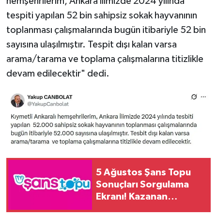
hemşehrilerim, Ankara ilimizde 2024 yılında
tespiti yapılan 52 bin sahipsiz sokak hayvanının
Teknoloji
toplanması çalışmalarında bugün itibariyle 52 bin
sayısına ulaşılmıştır. Tespit dışı kalan varsa
Yaşam
arama/tarama ve toplama çalışmalarına titizlikle
KAHRAMANMARAŞ
devam edilecektir" dedi.
5 Ağustos Şans Topu
Sonuçları Sorgulama
Ekranı! Kazanan
Numaralar Açıklandı mı?