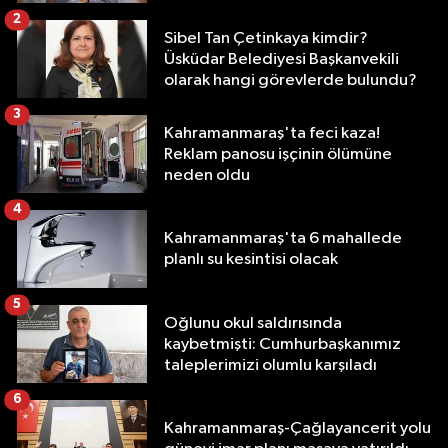
2
Sibel Tan Çetinkaya kimdir?
Üsküdar Belediyesi Başkanvekili
olarak hangi görevlerde bulundu?
3
Kahramanmaraş'ta feci kaza!
Reklam panosu işçinin ölümüne
neden oldu
4
Kahramanmaraş'ta 6 mahallede
planlı su kesintisi olacak
5
Oğlunu okul saldırısında
kaybetmişti: Cumhurbaşkanımız
taleplerimizi olumlu karşıladı
6
Kahramanmaraş-Çağlayancerit yolu