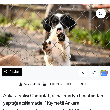
Haberde İnsan
Kültür Sanat
Magazin
Manşet Altı
Manşetler
Resmi İlan
Paylaş
-
+
A
A
Sağlık
Mücahit KIR
01.07.2026 - 09:33
1
Ankara Valisi Canpolat, sanal medya hesabından
Spor
yaptığı açıklamada, "Kıymetli Ankaralı
SürManşet