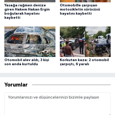
Yasağa rağmen denize
Otomobille çarpışan
giren Hakem Hakan Ergin
motosikletin sürücüsü
boğularak hayatını
hayatını kaybetti
kaybetti
Otomobil alev aldı, 3 kişi
Korkutan kaza: 2 otomobil
son anda kurtuldu
çarpıştı, 6 yaralı
Yorumlar