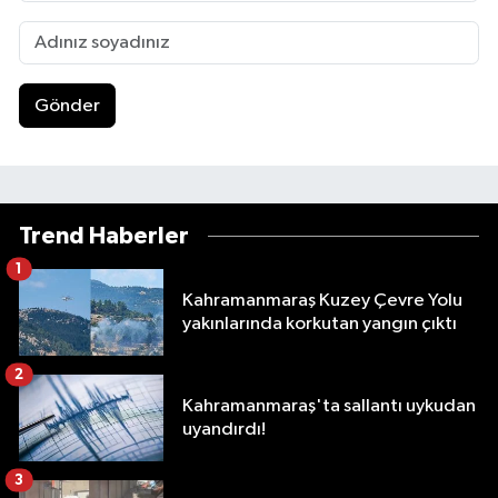
Gönder
Trend Haberler
1
Kahramanmaraş Kuzey Çevre Yolu
yakınlarında korkutan yangın çıktı
2
Kahramanmaraş'ta sallantı uykudan
uyandırdı!
3