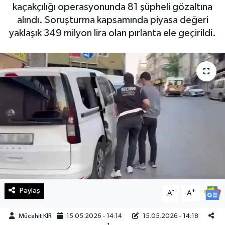
kaçakçılığı operasyonunda 81 şüpheli gözaltına
Haberde İnsan
alındı. Soruşturma kapsamında piyasa değeri
yaklaşık 349 milyon lira olan pırlanta ele geçirildi.
Kültür Sanat
Magazin
Manşet Altı
Manşetler
Resmi İlan
Sağlık
Paylaş
-
+
A
A
Spor
Mücahit KIR
15.05.2026 - 14:14
15.05.2026 - 14:18
SürManşet