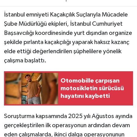
1
Teknoloji
İstanbul emniyeti Kaçakçılık Suçlarıyla Mücadele
Şube Müdürlüğü ekipleri, İstanbul Cumhuriyet
Yaşam
Başsavcılığı koordinesinde yurt dışından organize
şekilde pırlanta kaçakçılığı yaparak haksız kazanç
KAHRAMANMARAŞ
elde ettiği değerlendirilen şüphelilere yönelik
çalışma başlattı.
Otomobille çarpışan
motosikletin sürücüsü
hayatını kaybetti
Soruşturma kapsamında 2025 yılı Ağustos ayında
gerçekleştirilen ilk operasyonun ardından devam
eden çalışmalarda, ikinci dalga operasyonunun