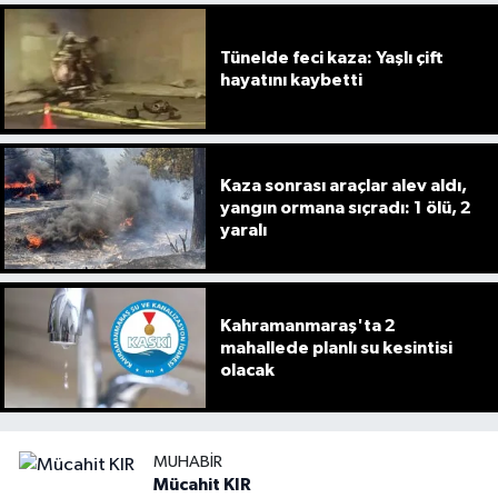
Tünelde feci kaza: Yaşlı çift
hayatını kaybetti
Kaza sonrası araçlar alev aldı,
yangın ormana sıçradı: 1 ölü, 2
yaralı
Kahramanmaraş'ta 2
mahallede planlı su kesintisi
olacak
MUHABIR
Mücahit KIR