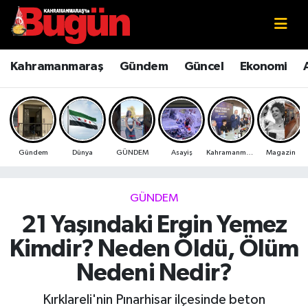
Kahramanmaraş
Kahramanmaraş Nöbetçi Eczaneler
Kahramanmaraş
Gündem
Güncel
Ekonomi
Kahramanmaraş Sokak Röportajları
Kahramanmaraş Hava Durumu
Bilim ve Teknoloji
Kahramanmaraş Namaz Vakitleri
Gündem
Dünya
GÜNDEM
Asayiş
Kahramanmaraş
Magazin
Çevre
Kahramanmaraş Trafik Yoğunluk Haritası
Eğitim
Süper Lig Puan Durumu ve Fikstür
GÜNDEM
21 Yaşındaki Ergin Yemez
Ekonomi
Tüm Manşetler
Kimdir? Neden Öldü, Ölüm
Genel
Son Dakika Haberleri
Nedeni Nedir?
Güncel
Haber Arşivi
Kırklareli'nin Pınarhisar ilçesinde beton