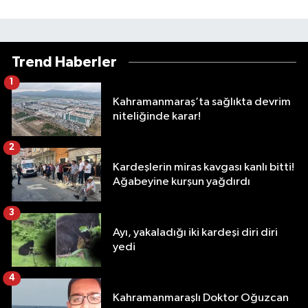
Trend Haberler
1
Kahramanmaraş’ta sağlıkta devrim
niteliğinde karar!
2
Kardeşlerin miras kavgası kanlı bitti!
Ağabeyine kurşun yağdırdı
3
Ayı, yakaladığı iki kardeşi diri diri
yedi
4
Kahramanmaraşlı Doktor Oğuzcan