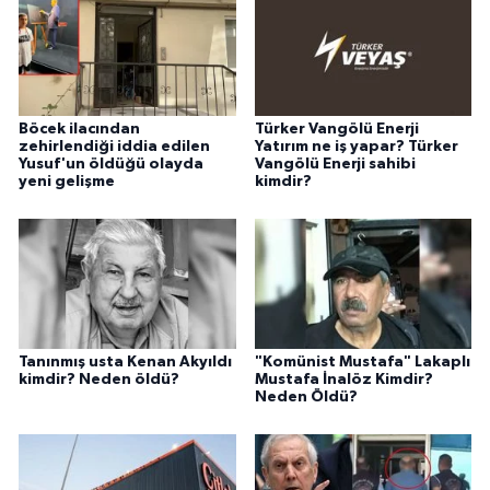
Böcek ilacından
Türker Vangölü Enerji
zehirlendiği iddia edilen
Yatırım ne iş yapar? Türker
Yusuf'un öldüğü olayda
Vangölü Enerji sahibi
yeni gelişme
kimdir?
Tanınmış usta Kenan Akyıldı
"Komünist Mustafa" Lakaplı
kimdir? Neden öldü?
Mustafa İnalöz Kimdir?
Neden Öldü?