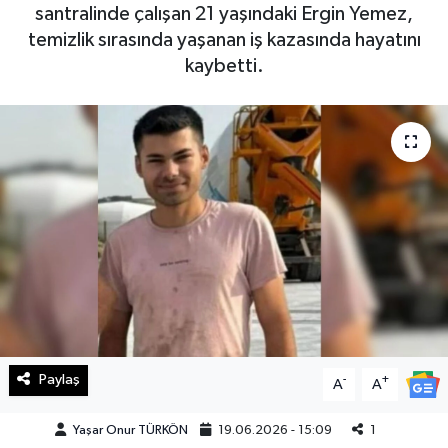
santralinde çalışan 21 yaşındaki Ergin Yemez,
Haberde İnsan
temizlik sırasında yaşanan iş kazasında hayatını
kaybetti.
Kültür Sanat
Magazin
Manşet Altı
Manşetler
Resmi İlan
Sağlık
Paylaş
-
+
A
A
Spor
Yaşar Onur TÜRKÖN
19.06.2026 - 15:09
1
SürManşet