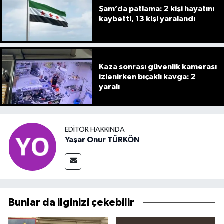
Şam’da patlama: 2 kişi hayatını
kaybetti, 13 kişi yaralandı
Kaza sonrası güvenlik kamerası
izlenirken bıçaklı kavga: 2
yaralı
EDITÖR HAKKINDA
Yaşar Onur TÜRKÖN
Bunlar da ilginizi çekebilir