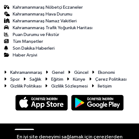
Kahramanmaraş Nöbetçi Eczaneler
Kahramanmaraş Hava Durumu
Kahramanmaraş Namaz Vakitleri
Kahramanmaraş Trafik Yoğunluk Haritası
Puan Durumu ve Fikstür
Tüm Manşetler
Son Dakika Haberleri
Haber Arşivi
Kahramanmaraş
Genel
Güncel
Ekonomi
Spor
Sağlık
Eğitim
Künye
Çerez Politikası
Gizlilik Politikası
Gizlilik Sözleşmesi
İletişim
RSS
Copyright © 2026. Her hakkı saklıdır.
En iyi site deneyimi sağlamak için çerezlerden