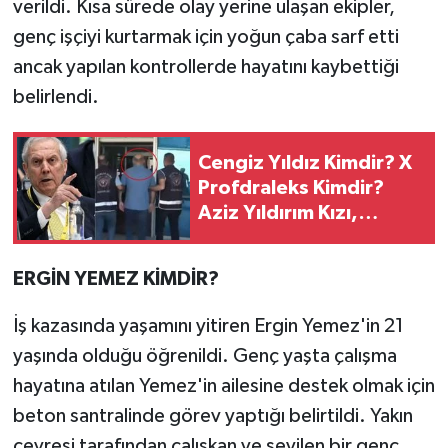
verildi. Kısa sürede olay yerine ulaşan ekipler,
genç işçiyi kurtarmak için yoğun çaba sarf etti
ancak yapılan kontrollerde hayatını kaybettiği
belirlendi.
Cengiz Yıldız Kimdir? X
Profdraleks Kimdir?
Aziz Yıldırım Kızı,
Cengiz Yıldız Olayı
Nedir?
ERGİN YEMEZ KİMDİR?
İş kazasında yaşamını yitiren Ergin Yemez'in 21
yaşında olduğu öğrenildi. Genç yaşta çalışma
hayatına atılan Yemez'in ailesine destek olmak için
beton santralinde görev yaptığı belirtildi. Yakın
çevresi tarafından çalışkan ve sevilen bir genç