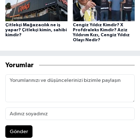
Çitlekçi Mağazacılık ne iş
Cengiz Yıldız Kimdir? X
yapar? Çitlekçi kimin, sahibi
Profdraleks Kimdir? Aziz
kimdir?
Yıldırım Kızı, Cengiz Yıldız
Olayı Nedir?
Yorumlar
Gönder