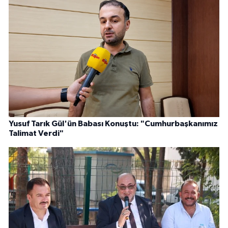
Yusuf Tarık Gül'ün Babası Konuştu: "Cumhurbaşkanımız
Talimat Verdi"