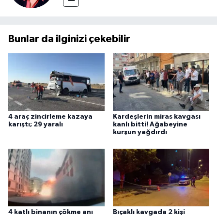
Bunlar da ilginizi çekebilir
4 araç zincirleme kazaya
Kardeşlerin miras kavgası
karıştı; 29 yaralı
kanlı bitti! Ağabeyine
kurşun yağdırdı
4 katlı binanın çökme anı
Bıçaklı kavgada 2 kişi