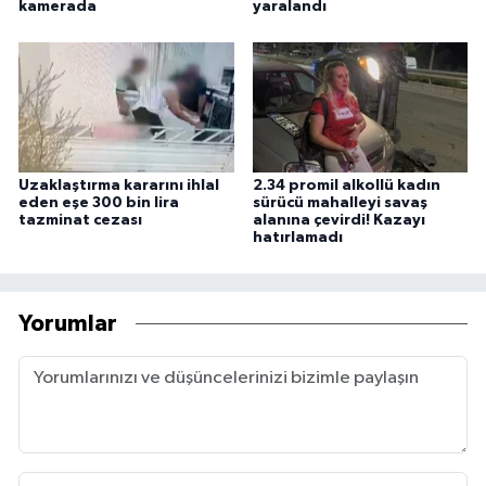
kamerada
yaralandı
Uzaklaştırma kararını ihlal
2.34 promil alkollü kadın
eden eşe 300 bin lira
sürücü mahalleyi savaş
tazminat cezası
alanına çevirdi! Kazayı
hatırlamadı
Yorumlar