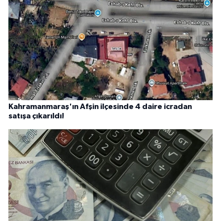
Kahramanmaraş'ın Afşin ilçesinde 4 daire icradan
satışa çıkarıldı!