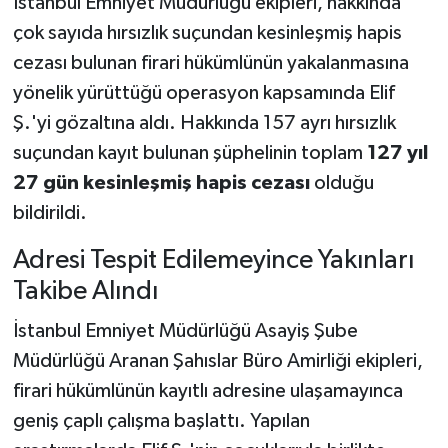
İstanbul Emniyet Müdürlüğü ekipleri, hakkında
çok sayıda hırsızlık suçundan kesinleşmiş hapis
Teknoloji
cezası bulunan firari hükümlünün yakalanmasına
yönelik yürüttüğü operasyon kapsamında Elif
Yaşam
Ş.'yi gözaltına aldı. Hakkında 157 ayrı hırsızlık
KAHRAMANMARAŞ
suçundan kayıt bulunan şüphelinin toplam
127 yıl
27 gün kesinleşmiş hapis cezası
olduğu
bildirildi.
Adresi Tespit Edilemeyince Yakınları
Takibe Alındı
İstanbul Emniyet Müdürlüğü Asayiş Şube
Müdürlüğü Aranan Şahıslar Büro Amirliği ekipleri,
firari hükümlünün kayıtlı adresine ulaşamayınca
geniş çaplı çalışma başlattı. Yapılan