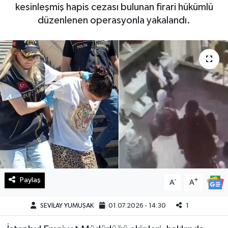
kesinleşmiş hapis cezası bulunan firari hükümlü
Haberde İnsan
düzenlenen operasyonla yakalandı.
Kültür Sanat
Magazin
Manşet Altı
Manşetler
Resmi İlan
Sağlık
Paylaş
-
+
A
A
Spor
SEVİLAY YUMUŞAK
01.07.2026 - 14:30
1
SürManşet