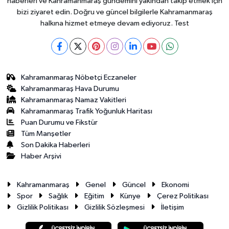
haberleri ve Kahramanmaraş gündemini yakından takip etmek için
bizi ziyaret edin. Doğru ve güncel bilgilerle Kahramanmaraş
halkına hizmet etmeye devam ediyoruz. Test
Kahramanmaraş Nöbetçi Eczaneler
Kahramanmaraş Hava Durumu
Kahramanmaraş Namaz Vakitleri
Kahramanmaraş Trafik Yoğunluk Haritası
Puan Durumu ve Fikstür
Tüm Manşetler
Son Dakika Haberleri
Haber Arşivi
Kahramanmaraş
Genel
Güncel
Ekonomi
Spor
Sağlık
Eğitim
Künye
Çerez Politikası
Gizlilik Politikası
Gizlilik Sözleşmesi
İletişim