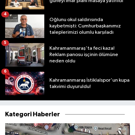
güneyi imar planı masaya yatırıldı
4
Oğlunu okul saldırısında
kaybetmişti: Cumhurbaşkanımız
taleplerimizi olumlu karşıladı
5
Kahramanmaraş'ta feci kaza!
Reklam panosu işçinin ölümüne
neden oldu
6
Kahramanmaraş İstiklalspor'un kupa
takvimi duyuruldu!
Kategori Haberler