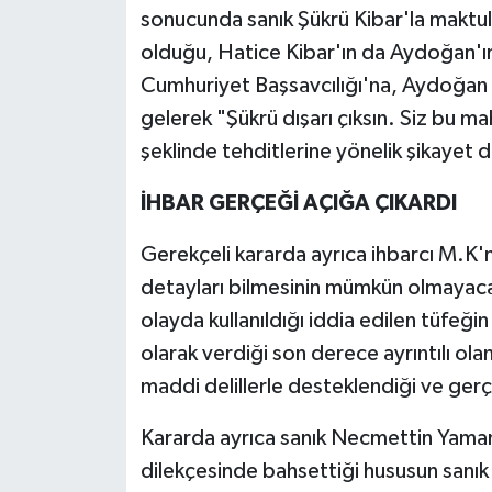
sonucunda sanık Şükrü Kibar'la makt
olduğu, Hatice Kibar'ın da Aydoğan'ı
Cumhuriyet Başsavcılığı'na, Aydoğan 
gelerek "Şükrü dışarı çıksın. Siz bu m
şeklinde tehditlerine yönelik şikayet di
İHBAR GERÇEĞİ AÇIĞA ÇIKARDI
Gerekçeli kararda ayrıca ihbarcı M.K'
detayları bilmesinin mümkün olmayaca
olayda kullanıldığı iddia edilen tüfeğ
olarak verdiği son derece ayrıntılı ola
maddi delillerle desteklendiği ve gerç
Kararda ayrıca sanık Necmettin Yama
dilekçesinde bahsettiği hususun sanık Ş