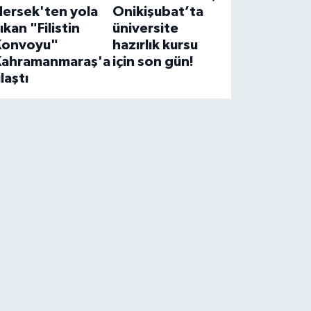
Hersek'ten yola
Onikişubat’ta
ıkan "Filistin
üniversite
Konvoyu"
hazırlık kursu
Kahramanmaraş'a
için son gün!
laştı