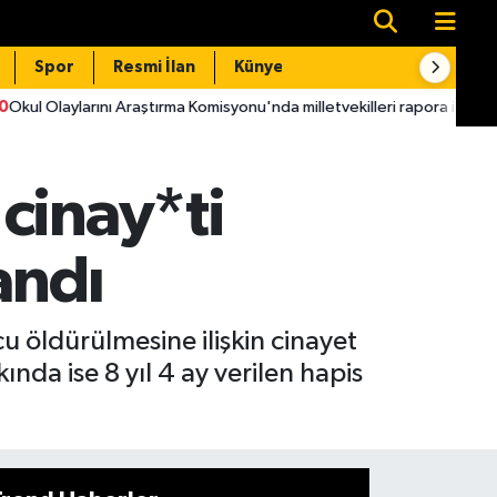
Spor
Resmi İlan
Künye
İletişim
raştırma Komisyonu'nda milletvekilleri rapora ilişkin önerileri ele alındı
cinay*ti
andı
 öldürülmesine ilişkin cinayet
da ise 8 yıl 4 ay verilen hapis