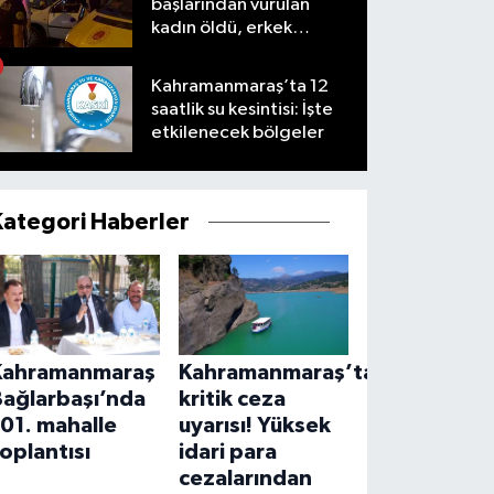
başlarından vurulan
kadın öldü, erkek
yaralandı
Kahramanmaraş’ta 12
saatlik su kesintisi: İşte
etkilenecek bölgeler
Kategori Haberler
Kahramanmaraş
Kahramanmaraş’ta
Bağlarbaşı’nda
kritik ceza
01. mahalle
uyarısı! Yüksek
oplantısı
idari para
cezalarından