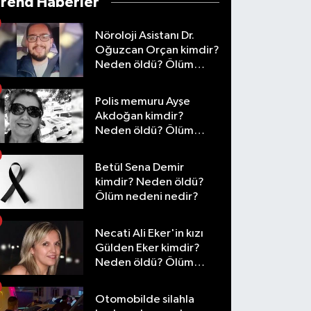
Trend Haberler
Nöroloji Asistanı Dr.
Oğuzcan Orçan kimdir?
Neden öldü? Ölüm
nedeni nedir?
Polis memuru Ayşe
Akdoğan kimdir?
Neden öldü? Ölüm
nedeni nedir?
Betül Sena Demir
kimdir? Neden öldü?
Ölüm nedeni nedir?
Necati Ali Eker'in kızı
Gülden Eker kimdir?
Neden öldü? Ölüm
nedeni nedir?
Otomobilde silahla