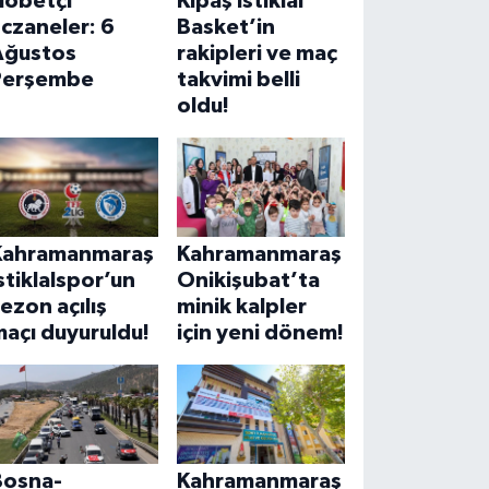
Nöbetçi
Kipaş İstiklal
czaneler: 6
Basket’in
Ağustos
rakipleri ve maç
Perşembe
takvimi belli
oldu!
Kahramanmaraş
Kahramanmaraş
stiklalspor’un
Onikişubat’ta
ezon açılış
minik kalpler
açı duyuruldu!
için yeni dönem!
Bosna-
Kahramanmaraş