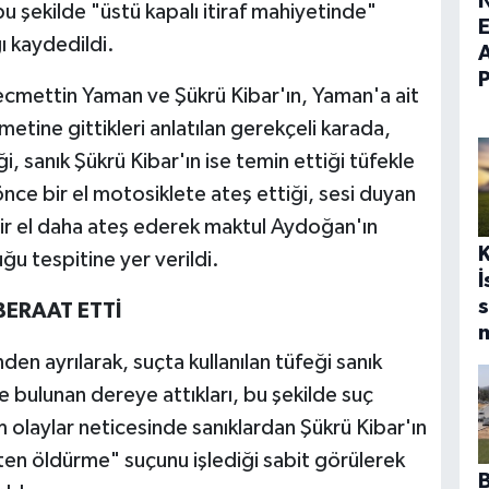
bu şekilde "üstü kapalı itiraf mahiyetinde"
E
ı kaydedildi.
ecmettin Yaman ve Şükrü Kibar'ın, Yaman'a ait
metine gittikleri anlatılan gerekçeli karada,
i, sanık Şükrü Kibar'ın ise temin ettiği tüfekle
nce bir el motosiklete ateş ettiği, sesi duyan
bir el daha ateş ederek maktul Aydoğan'ın
u tespitine yer verildi.
İ
s
BERAAT ETTİ
m
den ayrılarak, suçta kullanılan tüfeği sanık
 bulunan dereye attıkları, bu şekilde suç
üm olaylar neticesinde sanıklardan Şükrü Kibar'ın
n öldürme" suçunu işlediği sabit görülerek