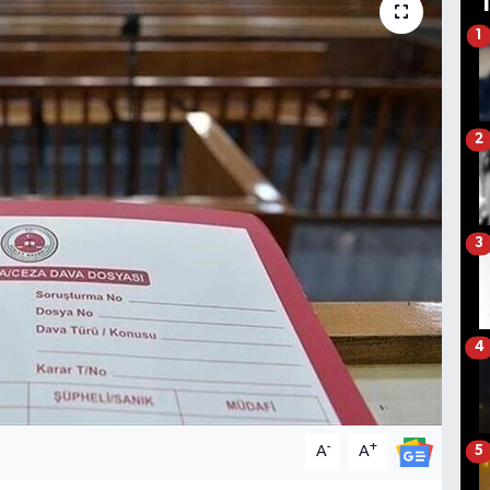
1
2
3
4
-
+
A
A
5