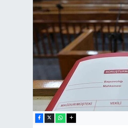
Haberde İnsan
Kültür Sanat
Magazin
Manşet Altı
Manşetler
Resmi İlan
Sağlık
Spor
SürManşet