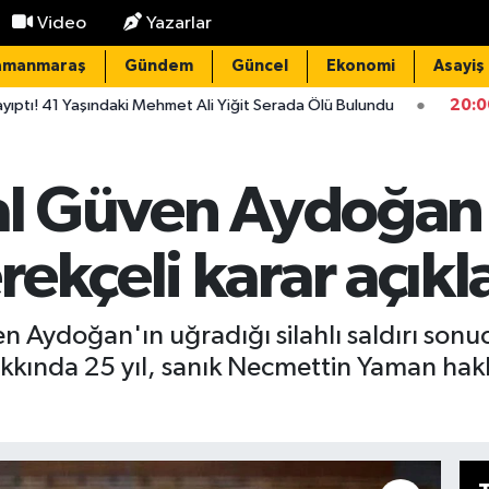
Video
Yazarlar
amanmaraş
Gündem
Güncel
Ekonomi
Asayiş
ki Mehmet Ali Yiğit Serada Ölü Bulundu
20:00
Okul Olaylarını A
mal Güven Aydoğan 
ekçeli karar açıkl
Aydoğan'ın uğradığı silahlı saldırı sonucu
kında 25 yıl, sanık Necmettin Yaman hakkın