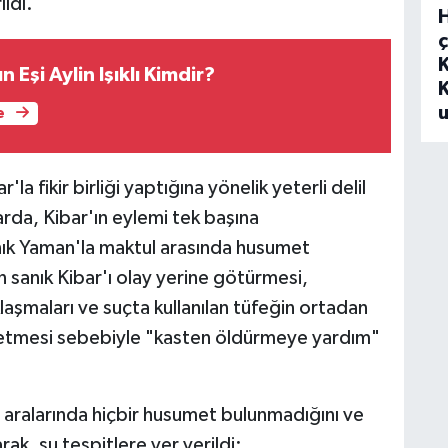
ıldı.
ç
ın Eşi Aylin Işıklı Kimdir?
u
e
a fikir birliği yaptığına yönelik yeterli delil
rda, Kibar'ın eylemi tek başına
anık Yaman'la maktul arasında husumet
 sanık Kibar'ı olay yerine götürmesi,
aşmaları ve suçta kullanılan tüfeğin ortadan
et etmesi sebebiyle "kasten öldürmeye yardım"
e aralarında hiçbir husumet bulunmadığını ve
rak, şu tespitlere yer verildi: