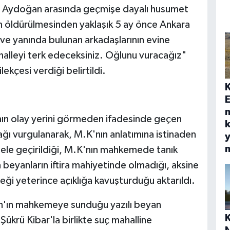
ul Aydoğan arasında geçmişe dayalı husumet
n öldürülmesinden yaklaşık 5 ay önce Ankara
ve yanında bulunan arkadaşlarının evine
ahalleyi terk edeceksiniz. Oğlunu vuracağız"
lekçesi verdiği belirtildi.
E
nın olay yerini görmeden ifadesinde geçen
k
ğı vurgulanarak, M.K'nın anlatımına istinaden
y
in ele geçirildiği, M.K'nın mahkemede tanık
n beyanların iftira mahiyetinde olmadığı, aksine
eği yeterince açıklığa kavuşturduğu aktarıldı.
n'ın mahkemeye sunduğu yazılı beyan
ükrü Kibar'la birlikte suç mahalline