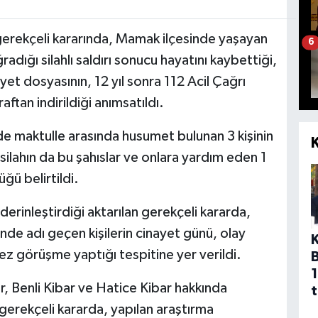
erekçeli kararında, Mamak ilçesinde yaşayan
6
dığı silahlı saldırı sonucu hayatını kaybettiği,
ayet dosyasının, 12 yıl sonra 112 Acil Çağrı
ftan indirildiği anımsatıldı.
de maktulle arasında husumet bulunan 3 kişinin
n silahın da bu şahıslar ve onlara yardım eden 1
ğü belirtildi.
erinleştirdiği aktarılan gerekçeli kararda,
inde adı geçen kişilerin cinayet günü, olay
ez görüşme yaptığı tespitine yer verildi.
1
, Benli Kibar ve Hatice Kibar hakkında
t
 gerekçeli kararda, yapılan araştırma