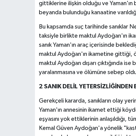
gittiklerine ilişkin olduğu ve Yaman'ın 
beyanda bulunduğu kanaatine varıldığ
Bu kapsamda suç tarihinde sanıklar N
taksiyle birlikte maktul Aydoğan'ın ika
sanık Yaman'ın araç içerisinde beklediğ
maktul Aydoğan'ın ikametine gittiği, ö
maktul Aydoğan dışarı çıktığında ise 
yaralanmasına ve ölümüne sebep olduğ
2 SANIK DELİL YETERSİZLİĞİNDEN 
Gerekçeli kararda, sanıkların olay yerin
Yaman'ın annesinin ikamet ettiği köyde
eşyasını yok ettiklerinin anlaşıldığı, t
Kemal Güven Aydoğan'a yönelik "kaste