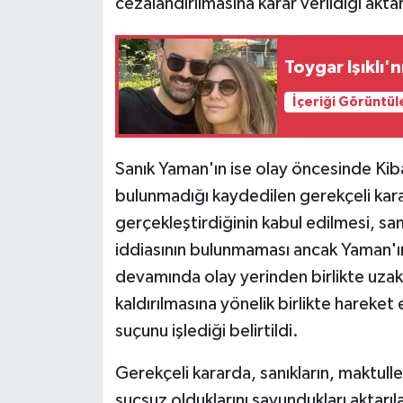
cezalandırılmasına karar verildiği aktar
Toygar Işıklı'n
İçeriği Görüntül
Sanık Yaman'ın ise olay öncesinde Kibar'l
bulunmadığı kaydedilen gerekçeli kara
gerçekleştirdiğinin kabul edilmesi, s
iddiasının bulunmaması ancak Yaman'ın
devamında olay yerinden birlikte uzakl
kaldırılmasına yönelik birlikte harek
suçunu işlediği belirtildi.
Gerekçeli kararda, sanıkların, maktull
suçsuz olduklarını savundukları aktarıla