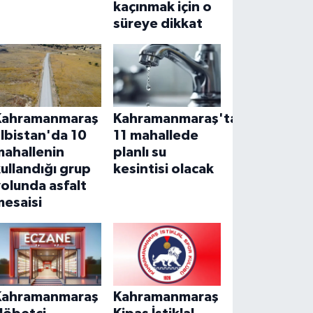
kaçınmak için o
süreye dikkat
Kahramanmaraş
Kahramanmaraş'ta
lbistan'da 10
11 mahallede
mahallenin
planlı su
ullandığı grup
kesintisi olacak
olunda asfalt
mesaisi
Kahramanmaraş
Kahramanmaraş