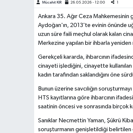
Mücahit KIR
26.05.2026 - 12:00
1
Teknoloji
Ankara 35. Ağır Ceza Mahkemesinin g
Aydoğan'ın, 2013'te evinin önünde uğra
Yaşam
uzun süre faili meçhul olarak kalan cin
Merkezine yapılan bir ihbarla yeniden ra
KAHRAMANMARAŞ
Gerekçeli kararda, ihbarcının ifadesin
cinayeti işlediğini, cinayette kullanıla
kadın tarafından saklandığını öne sürdü
Bunun üzerine savcılığın soruşturmayı d
HTS kayıtlarına göre ihbarcının ifades
saatinin öncesi ve sonrasında birçok k
Sanıklar Necmettin Yaman, Şükrü Kibar
soruşturmanın genişletildiği belirtilen