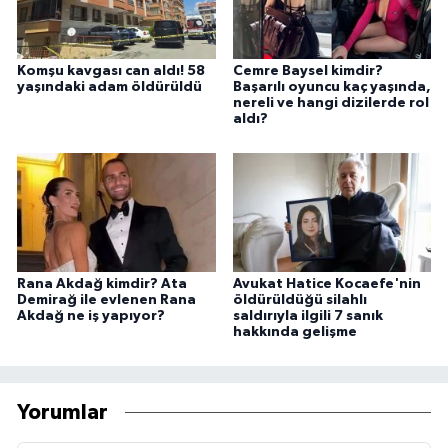
Komşu kavgası can aldı! 58
Cemre Baysel kimdir?
yaşındaki adam öldürüldü
Başarılı oyuncu kaç yaşında,
nereli ve hangi dizilerde rol
aldı?
Rana Akdağ kimdir? Ata
Avukat Hatice Kocaefe'nin
Demirağ ile evlenen Rana
öldürüldüğü silahlı
Akdağ ne iş yapıyor?
saldırıyla ilgili 7 sanık
hakkında gelişme
Yorumlar