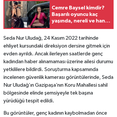
Cemre Baysel kimdir?
Başarılı oyuncu kaç
yaşında, nereli ve hangi
dizilerde rol aldı?
Seda Nur Uludağ, 24 Kasım 2022 tarihinde
ehliyet kursundaki direksiyon dersine gitmek için
evden ayrıldı. Ancak ilerleyen saatlerde genç
kadından haber alınamaması üzerine ailesi durumu
yetkililere bildirdi. Soruşturma kapsamında
incelenen güvenlik kamerası görüntülerinde, Seda
Nur Uludağ’ın Gazipaşa’nın Koru Mahallesi sahil
bölgesinde elinde şemsiyeyle tek başına
yürüdüğü tespit edildi.
Bu görüntüler, genç kadının kaybolmadan önce