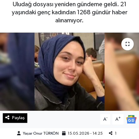
Uludağ dosyası yeniden gündeme geldi. 21
Haberde İnsan
yaşındaki genç kadından 1268 gündür haber
alınamıyor.
Kültür Sanat
Magazin
Manşet Altı
Manşetler
Resmi İlan
Sağlık
Paylaş
-
+
A
A
Spor
Yaşar Onur TÜRKÖN
15.05.2026 - 14:25
1
SürManşet