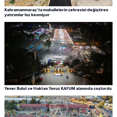
Kahramanmaraş'ta mahallelerin çehresini değiştiren
yatırımlar hız kesmiyor
Yener Bulut ve Haktan Yavuz KAFUM alanında coşturdu