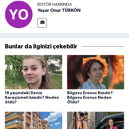
EDITÖR HAKKINDA
Yaşar Onur TÜRKÖN
Bunlar da ilginizi çekebilir
16 yaşındaki Deniz
Bilgesu Erenus Kimdir?
Karaçizmeli kimdir? Neden
Bilgesu Erenus Neden
öldü?
Öldü?