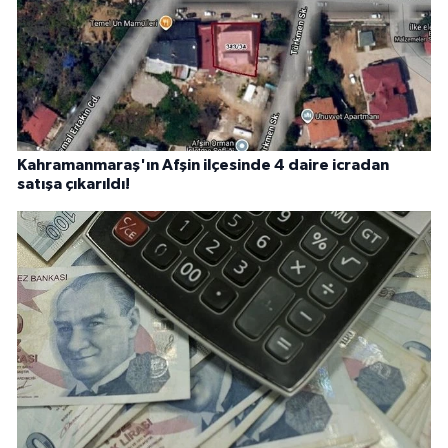
Kahramanmaraş'ın Afşin ilçesinde 4 daire icradan
satışa çıkarıldı!