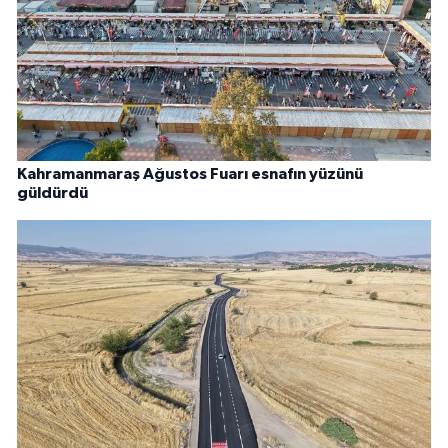
Kahramanmaraş Ağustos Fuarı esnafın yüzünü
güldürdü