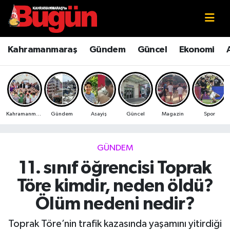
Kahramanmaraş
Kahramanmaraş Nöbetçi Eczaneler
Kahramanmaraş
Gündem
Güncel
Ekonomi
Kahramanmaraş Sokak Röportajları
Kahramanmaraş Hava Durumu
Bilim ve Teknoloji
Kahramanmaraş Namaz Vakitleri
Kahramanmaraş
Gündem
Asayiş
Güncel
Magazin
Spor
Çevre
Kahramanmaraş Trafik Yoğunluk Haritası
Eğitim
Süper Lig Puan Durumu ve Fikstür
GÜNDEM
11. sınıf öğrencisi Toprak
Ekonomi
Tüm Manşetler
Töre kimdir, neden öldü?
Genel
Son Dakika Haberleri
Ölüm nedeni nedir?
Güncel
Haber Arşivi
Toprak Töre’nin trafik kazasında yaşamını yitirdiği