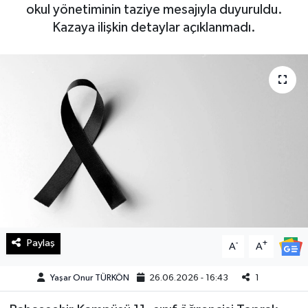
okul yönetiminin taziye mesajıyla duyuruldu.
Haberde İnsan
Kazaya ilişkin detaylar açıklanmadı.
Kültür Sanat
Magazin
Manşet Altı
Manşetler
Resmi İlan
Sağlık
Paylaş
-
+
A
A
Spor
Yaşar Onur TÜRKÖN
26.06.2026 - 16:43
1
SürManşet