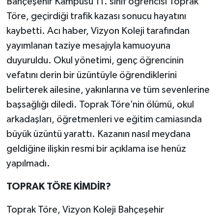
Bahçeşehir Kampüsü 11. sınıf öğrencisi Toprak
Töre, geçirdiği trafik kazası sonucu hayatını
Teknoloji
kaybetti. Acı haber, Vizyon Koleji tarafından
yayımlanan taziye mesajıyla kamuoyuna
Yaşam
duyuruldu. Okul yönetimi, genç öğrencinin
KAHRAMANMARAŞ
vefatını derin bir üzüntüyle öğrendiklerini
belirterek ailesine, yakınlarına ve tüm sevenlerine
başsağlığı diledi. Toprak Töre’nin ölümü, okul
arkadaşları, öğretmenleri ve eğitim camiasında
büyük üzüntü yarattı. Kazanın nasıl meydana
geldiğine ilişkin resmi bir açıklama ise henüz
yapılmadı.
TOPRAK TÖRE KİMDİR?
Toprak Töre, Vizyon Koleji Bahçeşehir