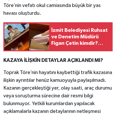
Töre’nin vefatı okul camiasında büyük bir yas
havası oluşturdu.
İzmit Belediyesi Ruhsat
ve Denetim Müdürü
Figan Çetin kimdir?
Soruşturmada adı
neden gündeme geldi?
KAZAYA İLİŞKİN DETAYLAR AÇIKLANDI MI?
Toprak Töre’nin hayatını kaybettiği trafik kazasına
ilişkin ayrıntılar henüz kamuoyuyla paylaşılmadı.
Kazanın gerçekleştiği yer, olay saati, araç durumu
veya soruşturma sürecine dair resmi bilgi
bulunmuyor. Yetkili kurumlardan yapılacak
açıklamalarla kazanın detaylarının netleşmesi