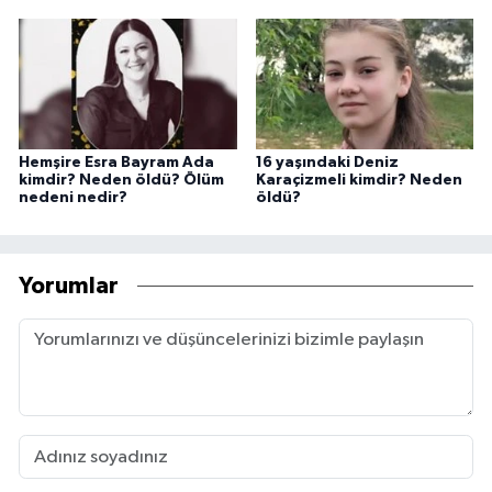
Hemşire Esra Bayram Ada
16 yaşındaki Deniz
kimdir? Neden öldü? Ölüm
Karaçizmeli kimdir? Neden
nedeni nedir?
öldü?
Yorumlar