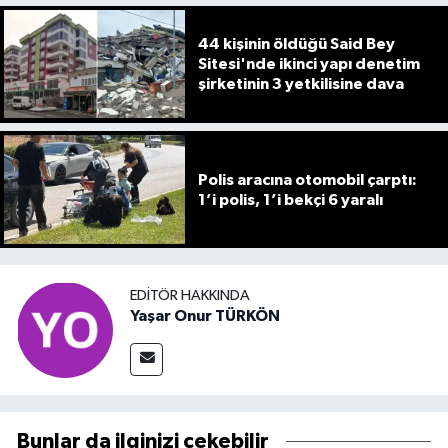
44 kişinin öldüğü Said Bey
Sitesi'nde ikinci yapı denetim
şirketinin 3 yetkilisine dava
Polis aracına otomobil çarptı:
1’i polis, 1’i bekçi 6 yaralı
EDITÖR HAKKINDA
Yaşar Onur TÜRKÖN
Bunlar da ilginizi çekebilir