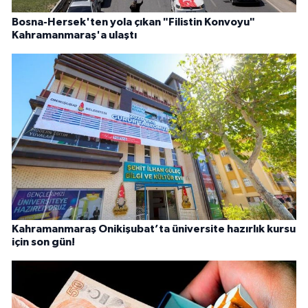
Bosna-Hersek'ten yola çıkan "Filistin Konvoyu"
Kahramanmaraş'a ulaştı
Kahramanmaraş Onikişubat’ta üniversite hazırlık kursu
için son gün!