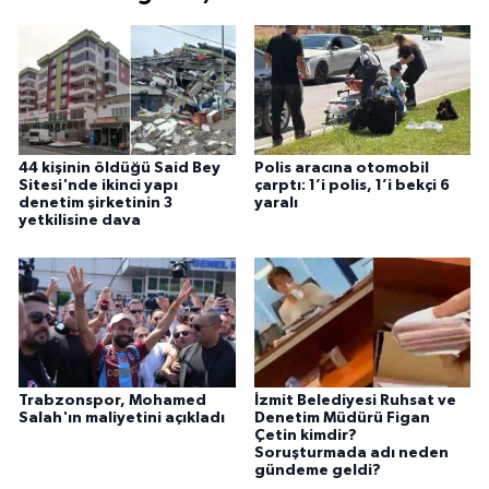
44 kişinin öldüğü Said Bey
Polis aracına otomobil
Sitesi'nde ikinci yapı
çarptı: 1’i polis, 1’i bekçi 6
denetim şirketinin 3
yaralı
yetkilisine dava
Trabzonspor, Mohamed
İzmit Belediyesi Ruhsat ve
Salah'ın maliyetini açıkladı
Denetim Müdürü Figan
Çetin kimdir?
Soruşturmada adı neden
gündeme geldi?