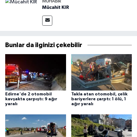
MUHABIR
Mücahit KIR
Bunlar da ilginizi çekebilir
Edirne'de 2 otomobil
Takla atan otomobil, çelik
kavşakta çarpıştı: 9 ağır
bariyerlere çarptı: 1 ölü, 1
yaralı
ağır yaralı