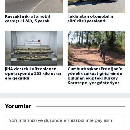
Kavşakta iki otomobil
Takla atan otomobilin
çarpıştı: 1 ölü, 5 yaralı
sürücüsü yaralandı
JİHA destekli düzenlenen
Cumhurbaşkanı Erdoğan’a
operasyonda 253 kilo esrar
yönelik suikast girişiminde
ele geçirildi
bulunan ekipteki Burkay
Karatepe; yer gösteriyor
Yorumlar