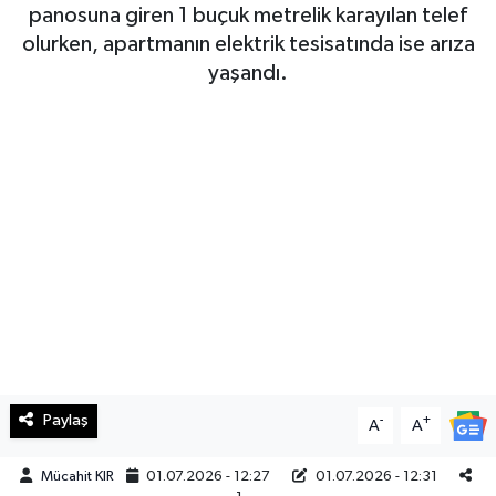
panosuna giren 1 buçuk metrelik karayılan telef
Haberde İnsan
olurken, apartmanın elektrik tesisatında ise arıza
yaşandı.
Kültür Sanat
Magazin
Manşet Altı
Manşetler
Resmi İlan
Sağlık
Paylaş
-
+
A
A
Spor
Mücahit KIR
01.07.2026 - 12:27
01.07.2026 - 12:31
SürManşet