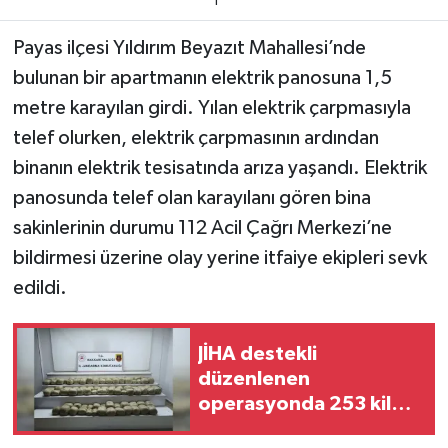
1
Teknoloji
Payas ilçesi Yıldırım Beyazıt Mahallesi’nde
bulunan bir apartmanın elektrik panosuna 1,5
Yaşam
metre karayılan girdi. Yılan elektrik çarpmasıyla
telef olurken, elektrik çarpmasının ardından
KAHRAMANMARAŞ
binanın elektrik tesisatında arıza yaşandı. Elektrik
panosunda telef olan karayılanı gören bina
sakinlerinin durumu 112 Acil Çağrı Merkezi’ne
bildirmesi üzerine olay yerine itfaiye ekipleri sevk
edildi.
JİHA destekli
düzenlenen
operasyonda 253 kilo
esrar ele geçirildi