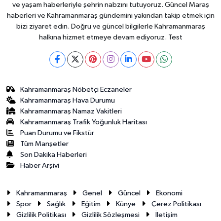
ve yaşam haberleriyle şehrin nabzını tutuyoruz. Güncel Maraş
haberleri ve Kahramanmaraş gündemini yakından takip etmek için
bizi ziyaret edin. Doğru ve güncel bilgilerle Kahramanmaraş
halkına hizmet etmeye devam ediyoruz. Test
Kahramanmaraş Nöbetçi Eczaneler
Kahramanmaraş Hava Durumu
Kahramanmaraş Namaz Vakitleri
Kahramanmaraş Trafik Yoğunluk Haritası
Puan Durumu ve Fikstür
Tüm Manşetler
Son Dakika Haberleri
Haber Arşivi
Kahramanmaraş
Genel
Güncel
Ekonomi
Spor
Sağlık
Eğitim
Künye
Çerez Politikası
Gizlilik Politikası
Gizlilik Sözleşmesi
İletişim