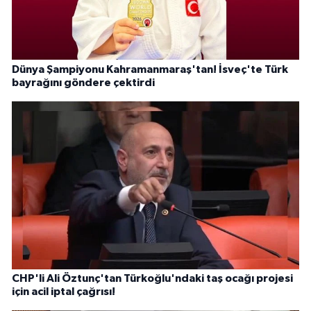
Dünya Şampiyonu Kahramanmaraş'tan! İsveç'te Türk
bayrağını göndere çektirdi
CHP'li Ali Öztunç'tan Türkoğlu'ndaki taş ocağı projesi
için acil iptal çağrısı!