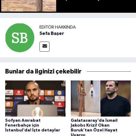
EDITÖR HAKKINDA
Sefa Başer
Bunlar da ilginizi çekebilir
Sofyan Amrabat
Galatasaray’da İsmail
Fenerbahçe için
Jakobs Krizi! Okan
İstanbul’da! İşte detaylar
Buruk’tan Özel Hayat
Uyarısı