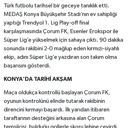
Türk futbolu tarihsel bir geceye tanıklık etti.
Teknoloji
MEDAŞ Konya Büyükşehir Stadı’nın ev sahipliği
yaptığı Trendyol 1. Lig Play-off final
Yaşam
karşılaşmasında Çorum FK, Esenler Erokspor ile
Süper Lig’e yükselmek için sahaya çıktı. 90 dakika
KAHRAMANMARAŞ
sonunda rakibini 2-0 mağlup eden kırmızı-siyahlı
ekip, adını Süper Lig’e yazdıran son takım olma
başarısını gösterdi.
KONYA'DA TARİHİ AKŞAM
Maça oldukça kontrollü başlayan Çorum FK,
oyunun kontrolünü elinde tutarak rakibinin
direncini kırmayı başardı. İlk yarıdan itibaren
taraftarının desteğini arkasına alan Çorum
temsilcisi, bulduğu gollerle skoru lehine çevirdi.