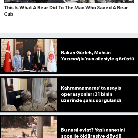
Bakan Gürlek, Muhsin
Yazıcıoğlu’nun ailesiyle görüştü
Kahramanmaraş'ta asayiş
operasyonları 31 binin
üzerinde şahıs sorgulandı
Bu nasıl evlat? Yaşlı annesini
sopa ile öldüresiye dövdü