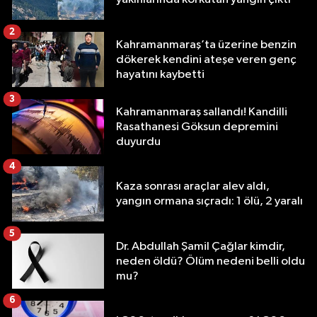
2
Kahramanmaraş’ta üzerine benzin
dökerek kendini ateşe veren genç
hayatını kaybetti
3
Kahramanmaraş sallandı! Kandilli
Rasathanesi Göksun depremini
duyurdu
4
Kaza sonrası araçlar alev aldı,
yangın ormana sıçradı: 1 ölü, 2 yaralı
5
Dr. Abdullah Şamil Çağlar kimdir,
neden öldü? Ölüm nedeni belli oldu
mu?
6