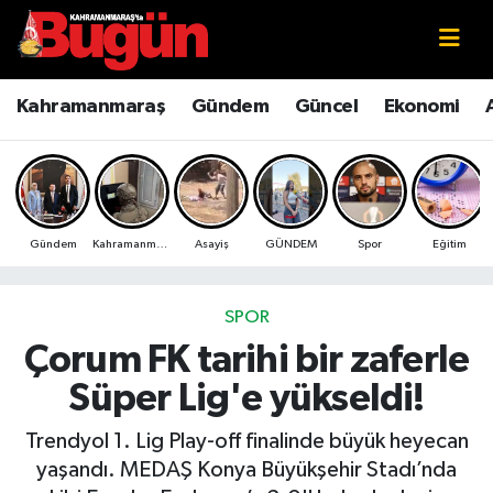
Kahramanmaraş
Kahramanmaraş Nöbetçi Eczaneler
Kahramanmaraş
Gündem
Güncel
Ekonomi
Kahramanmaraş Sokak Röportajları
Kahramanmaraş Hava Durumu
Bilim ve Teknoloji
Kahramanmaraş Namaz Vakitleri
Gündem
Kahramanmaraş
Asayiş
GÜNDEM
Spor
Eğitim
Çevre
Kahramanmaraş Trafik Yoğunluk Haritası
Eğitim
Süper Lig Puan Durumu ve Fikstür
SPOR
Çorum FK tarihi bir zaferle
Ekonomi
Tüm Manşetler
Süper Lig'e yükseldi!
Genel
Son Dakika Haberleri
Trendyol 1. Lig Play-off finalinde büyük heyecan
yaşandı. MEDAŞ Konya Büyükşehir Stadı’nda
Güncel
Haber Arşivi