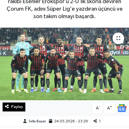
rakibi Esenler Erokspor’u 2-0'lık skorla deviren
Çorum FK, adını Süper Lig'e yazdıran üçüncü ve
Haberde İnsan
son takım olmayı başardı.
Kültür Sanat
Magazin
Manşet Altı
Manşetler
Resmi İlan
Sağlık
Paylaş
-
+
A
A
Spor
Sefa Başer
24.05.2026 - 23:29
1
SürManşet