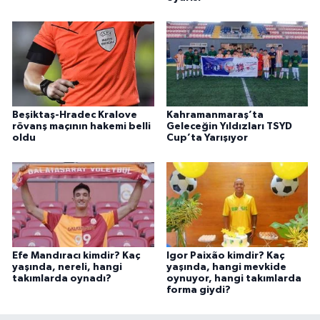
Beşiktaş-Hradec Kralove
Kahramanmaraş’ta
rövanş maçının hakemi belli
Geleceğin Yıldızları TSYD
oldu
Cup’ta Yarışıyor
Efe Mandıracı kimdir? Kaç
Igor Paixão kimdir? Kaç
yaşında, nereli, hangi
yaşında, hangi mevkide
takımlarda oynadı?
oynuyor, hangi takımlarda
forma giydi?