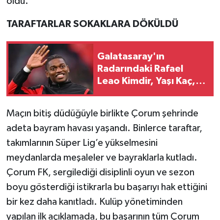
oldu.
TARAFTARLAR SOKAKLARA DÖKÜLDÜ
Galatasaray'ın
Radarındaki Rafael
Leao Kimdir, Yaşı Kaç,
Hangi Takımda
Oynuyor?
Maçın bitiş düdüğüyle birlikte Çorum şehrinde
adeta bayram havası yaşandı. Binlerce taraftar,
takımlarının Süper Lig’e yükselmesini
meydanlarda meşaleler ve bayraklarla kutladı.
Çorum FK, sergilediği disiplinli oyun ve sezon
boyu gösterdiği istikrarla bu başarıyı hak ettiğini
bir kez daha kanıtladı. Kulüp yönetiminden
yapılan ilk açıklamada, bu başarının tüm Çorum